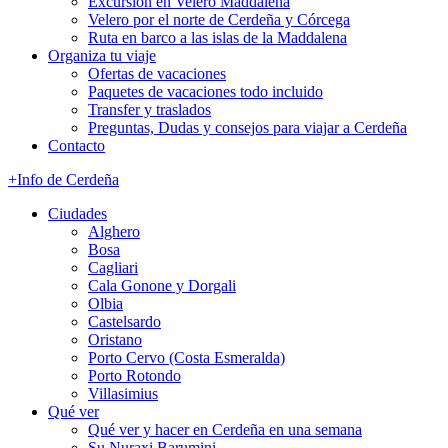
Excursión en Velero Maddalena
Velero por el norte de Cerdeña y Córcega
Ruta en barco a las islas de la Maddalena
Organiza tu viaje
Ofertas de vacaciones
Paquetes de vacaciones todo incluido
Transfer y traslados
Preguntas, Dudas y consejos para viajar a Cerdeña
Contacto
+Info de Cerdeña
Ciudades
Alghero
Bosa
Cagliari
Cala Gonone y Dorgali
Olbia
Castelsardo
Oristano
Porto Cervo (Costa Esmeralda)
Porto Rotondo
Villasimius
Qué ver
Qué ver y hacer en Cerdeña en una semana
Su Nuraxi Barumini