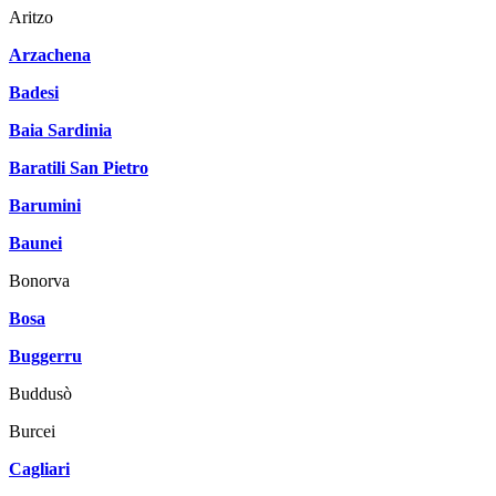
Aritzo
Arzachena
Badesi
Baia Sardinia
Baratili San Pietro
Barumini
Baunei
Bonorva
Bosa
Buggerru
Buddusò
Burcei
Cagliari