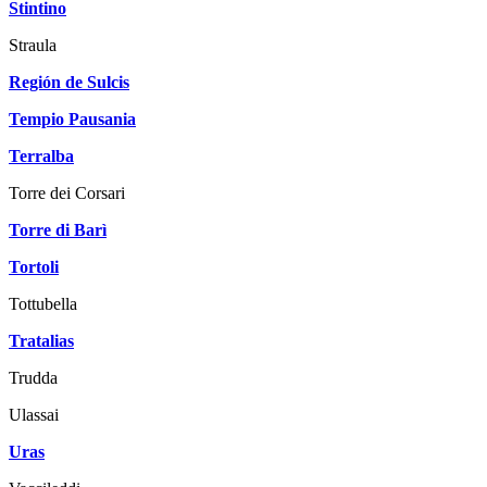
Stintino
Straula
Región de Sulcis
Tempio Pausania
Terralba
Torre dei Corsari
Torre di Barì
Tortoli
Tottubella
Tratalias
Trudda
Ulassai
Uras