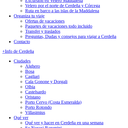
Excursión en Velero Maddalena
Velero por el norte de Cerdeña y Córcega
Ruta en barco a las islas de la Maddalena
Organiza tu viaje
Ofertas de vacaciones
Paquetes de vacaciones todo incluido
Transfer y traslados
Preguntas, Dudas y consejos para viajar a Cerdeña
Contacto
+Info de Cerdeña
Ciudades
Alghero
Bosa
Cagliari
Cala Gonone y Dorgali
Olbia
Castelsardo
Oristano
Porto Cervo (Costa Esmeralda)
Porto Rotondo
Villasimius
Qué ver
Qué ver y hacer en Cerdeña en una semana
Su Nuraxi Barumini