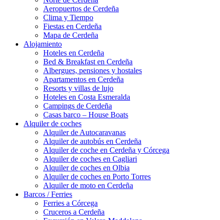
Aeropuertos de Cerdeña
Clima y Tiempo
Fiestas en Cerdeña
Mapa de Cerdeña
Alojamiento
Hoteles en Cerdeña
Bed & Breakfast en Cerdeña
Albergues, pensiones y hostales
Apartamentos en Cerdeña
Resorts y villas de lujo
Hoteles en Costa Esmeralda
Campings de Cerdeña
Casas barco – House Boats
Alquiler de coches
Alquiler de Autocaravanas
Alquiler de autobús en Cerdeña
Alquiler de coche en Cerdeña y Córcega
Alquiler de coches en Cagliari
Alquiler de coches en Olbia
Alquiler de coches en Porto Torres
Alquiler de moto en Cerdeña
Barcos / Ferries
Ferries a Córcega
Cruceros a Cerdeña