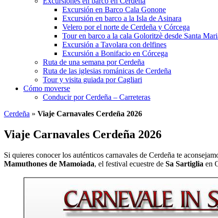
Excursiones en barco en Cerdeña
Excursión en Barco Cala Gonone
Excursión en barco a la Isla de Asinara
Velero por el norte de Cerdeña y Córcega
Tour en barco a la cala Goloritzè desde Santa Mar
Excursión a Tavolara con delfines
Excursión a Bonifacio en Córcega
Ruta de una semana por Cerdeña
Ruta de las iglesias románicas de Cerdeña
Tour y visita guiada por Cagliari
Cómo moverse
Conducir por Cerdeña – Carreteras
Cerdeña
»
Viaje Carnavales Cerdeña 2026
Viaje Carnavales Cerdeña 2026
Si quieres conocer los auténticos carnavales de Cerdeña te aconsejam
Mamuthones de Mamoiada
, el festival ecuestre de
Sa Sartiglia
en O