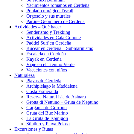
Yacimientos romanos en Cerdeña
Poblado nurágico Tíscali
Orgosolo y sus murales
Parque Geominero de Cerdeña
Actividades – Qué hacer
Senderismo y Trekking
Actividades en Cala Gonone
Paddel Surf en Cerdeña
Bucear en cerdeña – Submarinismo
Escalada en Cerdeña
Kayak en Cerdeña
Viaje en el Trenino Verde
Vacaciones con niños
Naturaleza
Playas de Cerdeña
Archipiélago la Maddalena
Costa Esmeralda
Reserva Natural Isla de Asinara
Grotta di Nettuno – Gruta de Neptuno
Garganta de Gorropu
Gruta del Bue Marino
La Gruta de Ispinigoli
Stintino y Playa Pelosa
Excursiones y Rutas