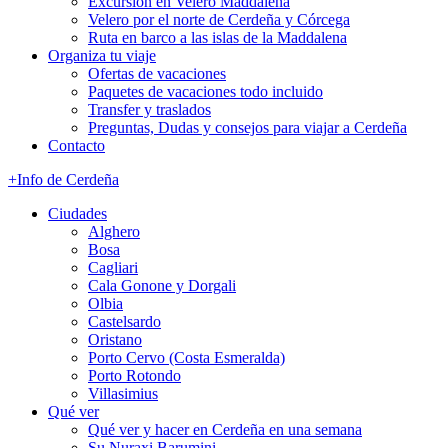
Excursión en Velero Maddalena
Velero por el norte de Cerdeña y Córcega
Ruta en barco a las islas de la Maddalena
Organiza tu viaje
Ofertas de vacaciones
Paquetes de vacaciones todo incluido
Transfer y traslados
Preguntas, Dudas y consejos para viajar a Cerdeña
Contacto
+Info de Cerdeña
Ciudades
Alghero
Bosa
Cagliari
Cala Gonone y Dorgali
Olbia
Castelsardo
Oristano
Porto Cervo (Costa Esmeralda)
Porto Rotondo
Villasimius
Qué ver
Qué ver y hacer en Cerdeña en una semana
Su Nuraxi Barumini