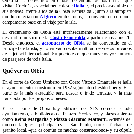
Olbia se ha convertido en ciudad de entrada de los turistas que
visitan Cerdeña, especialmente desde
Italia
, y el precio asequible de
sus hoteles -frente a los de la Costa Esmeralda-, junto a la autopista
que lo conecta con
Alghero
en dos horas, la convierten en un buen
campamento base en el viaje por la isla.
El crecimiento de Olbia está intrínsecamente relacionado con el
desarrollo turístico de la
Costa Esmeralda
a partir de los años 70.
Desde entonces, el
aeropuerto de Olbia
se ha convertido en el
principal de la isla, y no en vano recibe multitud de vuelos privados
de la jet set internacional. Su puerto es el que mueve mayor número
de pasajeros de toda Italia.
Qué ver en Olbia
En el corte de Corso Umberto con Corso Vittorio Emanuele se halla
el ayuntamiento, construido en 1932 siguiendo el estilo liberty. Esta
parte es la más agradable para pasear e ir de terrazas, y la más
transitada por los propios olbieses.
En esta parte de Olbia hay edificios del XIX como el citado
ayuntamiento, la biblioteca o el Palazzo Scolastico, y plazas abiertas
como
Reina
Margarita
y
Piazza Giacomo Matteotti.
Además del
duomo, la iglesia principal es la San Paolo, con su fachada de
granito local, -que es común en muchas construcciones- y su cúpula