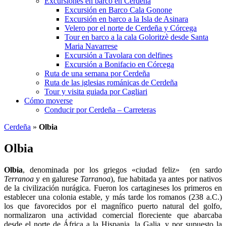
Excursiones en barco en Cerdeña
Excursión en Barco Cala Gonone
Excursión en barco a la Isla de Asinara
Velero por el norte de Cerdeña y Córcega
Tour en barco a la cala Goloritzè desde Santa
Maria Navarrese
Excursión a Tavolara con delfines
Excursión a Bonifacio en Córcega
Ruta de una semana por Cerdeña
Ruta de las iglesias románicas de Cerdeña
Tour y visita guiada por Cagliari
Cómo moverse
Conducir por Cerdeña – Carreteras
Cerdeña
»
Olbia
Olbia
Olbia
, denominada por los griegos «ciudad feliz» (en sardo
Terranoa
y en galurese
Tarranoa
), fue habitada ya antes por nativos
de la civilización nurágica. Fueron los cartagineses los primeros en
establecer una colonia estable, y más tarde los romanos (238 a.C.)
los que favorecidos por el magnífico puerto natural del golfo,
normalizaron una actividad comercial floreciente que abarcaba
desde el norte de África a la Hispania, la Galia, y por supuesto la