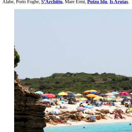
Alabe, Porto Foghe,
S’Archittu
, Mare Ermi,
Putzu Idu
,
Is Arutas
.