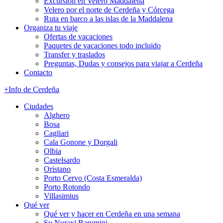
Excursión en Velero Maddalena
Velero por el norte de Cerdeña y Córcega
Ruta en barco a las islas de la Maddalena
Organiza tu viaje
Ofertas de vacaciones
Paquetes de vacaciones todo incluido
Transfer y traslados
Preguntas, Dudas y consejos para viajar a Cerdeña
Contacto
+Info de Cerdeña
Ciudades
Alghero
Bosa
Cagliari
Cala Gonone y Dorgali
Olbia
Castelsardo
Oristano
Porto Cervo (Costa Esmeralda)
Porto Rotondo
Villasimius
Qué ver
Qué ver y hacer en Cerdeña en una semana
Su Nuraxi Barumini