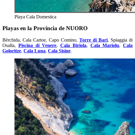
Playa Cala Domestica
Playas en la Provincia de NUORO
Bèrchida, Cala Cartoe, Capo Comino,
Torre di Bari
, Spiaggia di
Osalla,
Piscina di Venere
,
Cala Biriola
,
Cala Mariolu
,
Cala
Goloritze
,
Cala Luna
,
Cala Sisine
.