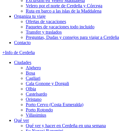
Excursión en Velero Maddalena
Velero por el norte de Cerdeña y Córcega
Ruta en barco a las islas de la Maddalena
Organiza tu viaje
Ofertas de vacaciones
Paquetes de vacaciones todo incluido
Transfer y traslados
Preguntas, Dudas y consejos para viajar a Cerdeña
Contacto
+Info de Cerdeña
Ciudades
Alghero
Bosa
Cagliari
Cala Gonone y Dorgali
Olbia
Castelsardo
Oristano
Porto Cervo (Costa Esmeralda)
Porto Rotondo
Villasimius
Qué ver
Qué ver y hacer en Cerdeña en una semana
Su Nuraxi Barumini