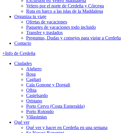
Excursión en Velero Maddalena
Velero por el norte de Cerdeña y Córcega
Ruta en barco a las islas de la Maddalena
Organiza tu viaje
Ofertas de vacaciones
Paquetes de vacaciones todo incluido
Transfer y traslados
Preguntas, Dudas y consejos para viajar a Cerdeña
Contacto
+Info de Cerdeña
Ciudades
Alghero
Bosa
Cagliari
Cala Gonone y Dorgali
Olbia
Castelsardo
Oristano
Porto Cervo (Costa Esmeralda)
Porto Rotondo
Villasimius
Qué ver
Qué ver y hacer en Cerdeña en una semana
Su Nuraxi Barumini