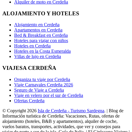
Alquiler de moto en Cerdeña
ALOJAMIENTO Y HOTELES
Alojamiento en Cerdeña
Apartamentos en Cerdeña
Bed & Breakfast en Cerdeña
Hoteles para viajar con niños
Hoteles en Cerdeña
Hoteles en la Costa Esmeralda
Villas de lujo en Cerdeña
VIAJESA CERDEÑA
Organiza tu viaje por Cerdeña
Viaje Carnavales Cerdeña 2026
Seguro de Viaje a Cerdeña
Viaje en velero por el sur de Cerdeña
Ofertas Cerdeña
© Copyright 2026
Isla de Cerdeña - Turismo Sardegna
. | Blog de
Información turística de Cerdeña: Vacaciones, Rutas, ofertas de
alojamiento (hoteles, B&B y apartamentos), alquiler de coche,
vuelos baratos, transportes, actividades, que ver y consejos para
viajar de norte a sur de la isla. Guía de Italia. | El Giróscopo Viajero |