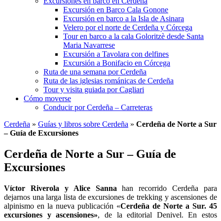
Excursiones en barco en Cerdeña
Excursión en Barco Cala Gonone
Excursión en barco a la Isla de Asinara
Velero por el norte de Cerdeña y Córcega
Tour en barco a la cala Goloritzè desde Santa
Maria Navarrese
Excursión a Tavolara con delfines
Excursión a Bonifacio en Córcega
Ruta de una semana por Cerdeña
Ruta de las iglesias románicas de Cerdeña
Tour y visita guiada por Cagliari
Cómo moverse
Conducir por Cerdeña – Carreteras
Cerdeña
»
Guías y libros sobre Cerdeña
»
Cerdeña de Norte a Sur
– Guía de Excursiones
Cerdeña de Norte a Sur – Guía de
Excursiones
Víctor Riverola y Alice Sanna
han recorrido Cerdeña para
dejarnos una larga lista de excursiones de trekking y ascensiones de
alpinismo en la nueva publicación «
Cerdeña de Norte a Sur. 45
excursiones y ascensiones»
, de la editorial Denivel. En estos